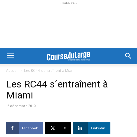
- Publicité -
Accueil
Les RC44 s´entraînent à Miami
Les RC44 s´entraînent à
Miami
6 décembre 2010
Facebook
X
Linkedin