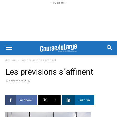
- Publicité -
Accueil
Les prévisions s´affinent
Les prévisions s´affinent
6 novembre 2012
Facebook
X
Linkedin