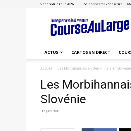
Vendredi 7 Août 2026
Se Connecter / S'inscrire
M
Course
au
Large
ACTUS
CARTOS EN DIRECT
COUR
Accueil
Les Morbihannais en demi-finale en Slovénie
Les Morbihannais
Slovénie
17 juin 2007