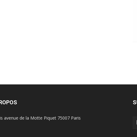
PROPOS
S
is avenue de la Motte Piquet 75007 Paris