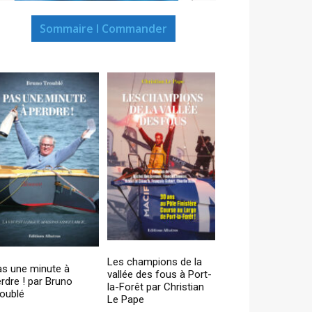
Sommaire I Commander
Les champions de la
as une minute à
vallée des fous à Port-
rdre ! par Bruno
la-Forêt par Christian
oublé
Le Pape