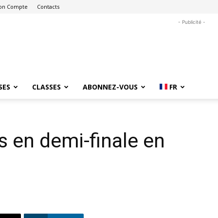
on Compte
Contacts
- Publicité -
SES
CLASSES
ABONNEZ-VOUS
FR
 en demi-finale en