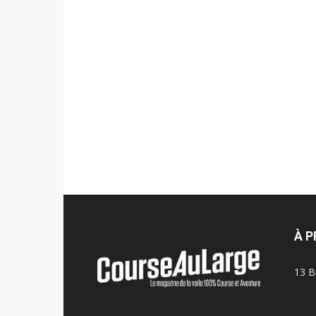
À 
13 B