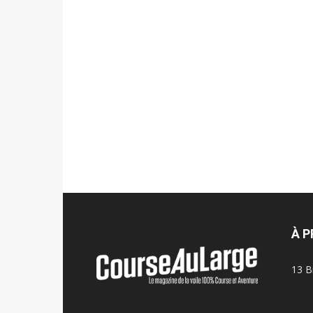
À 
13 B