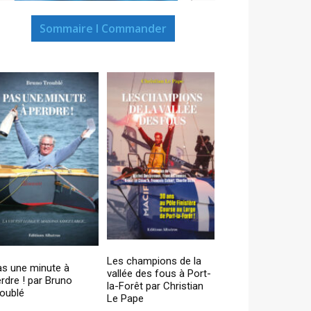
Sommaire I Commander
Les champions de la
as une minute à
vallée des fous à Port-
rdre ! par Bruno
la-Forêt par Christian
oublé
Le Pape