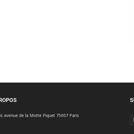
PROPOS
S
is avenue de la Motte Piquet 75007 Paris