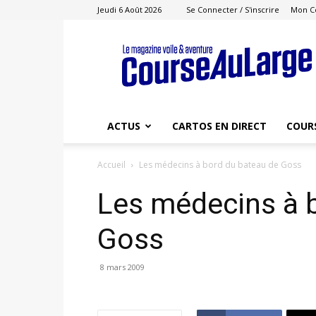
Jeudi 6 Août 2026
Se Connecter / S'inscrire
Mon C
Course
au
Large
ACTUS
CARTOS EN DIRECT
COUR
Accueil
Les médecins à bord du bateau de Goss
Les médecins à 
Goss
8 mars 2009