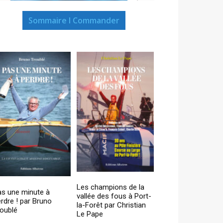
Sommaire I Commander
Les champions de la
as une minute à
vallée des fous à Port-
rdre ! par Bruno
la-Forêt par Christian
oublé
Le Pape