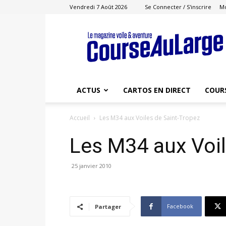
Vendredi 7 Août 2026
Se Connecter / S'inscrire
M
Course
au
Large
ACTUS
CARTOS EN DIRECT
COUR
Accueil
Les M34 aux Voiles de Saint-Tropez
Les M34 aux Voil
25 janvier 2010
Facebook
Partager