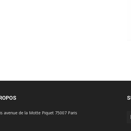
PROPOS
S
is avenue de la Motte Piquet 75007 Paris