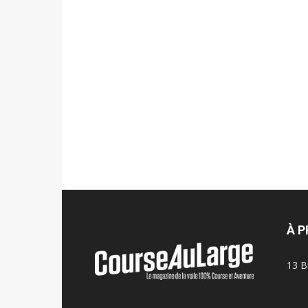
À 
13 B