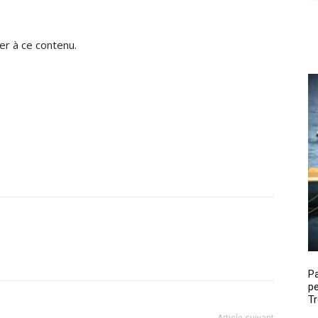
r à ce contenu.
P
pe
Tr
Article suivant