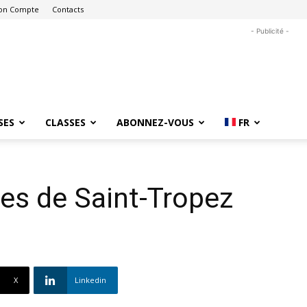
on Compte
Contacts
- Publicité -
SES
CLASSES
ABONNEZ-VOUS
FR
es de Saint-Tropez
X
Linkedin