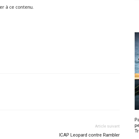
r à ce contenu.
P
pe
Article suivant
Tr
ICAP Leopard contre Rambler