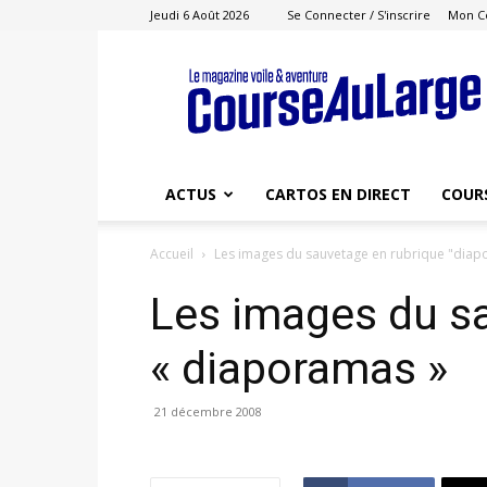
Jeudi 6 Août 2026
Se Connecter / S'inscrire
Mon C
Course
au
Large
ACTUS
CARTOS EN DIRECT
COUR
Accueil
Les images du sauvetage en rubrique "dia
Les images du s
« diaporamas »
21 décembre 2008