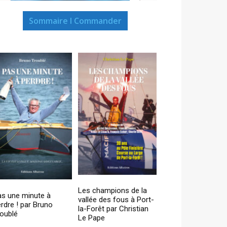
Sommaire I Commander
Les champions de la
as une minute à
vallée des fous à Port-
rdre ! par Bruno
la-Forêt par Christian
oublé
Le Pape