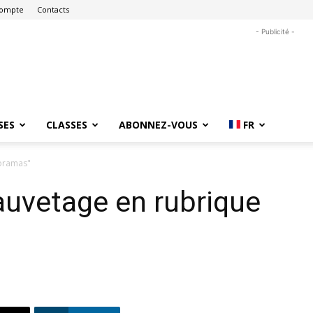
ompte
Contacts
- Publicité -
SES
CLASSES
ABONNEZ-VOUS
FR
poramas"
auvetage en rubrique