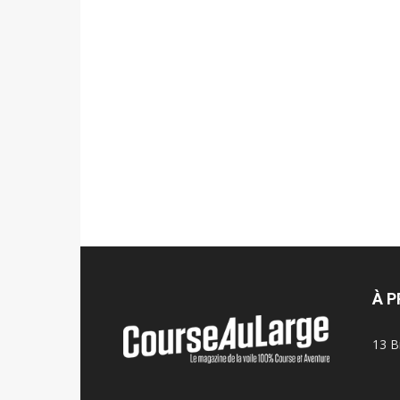
À 
13 B