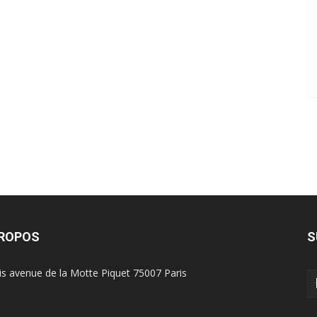
PROPOS
S
is avenue de la Motte Piquet 75007 Paris