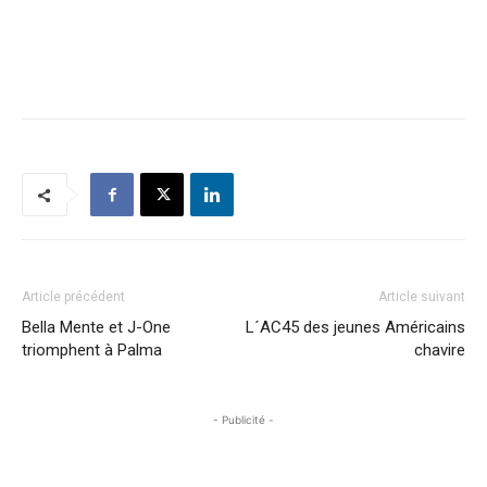
Article précédent
Article suivant
Bella Mente et J-One
L´AC45 des jeunes Américains
triomphent à Palma
chavire
- Publicité -