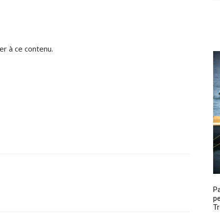
r à ce contenu.
P
pe
Tr