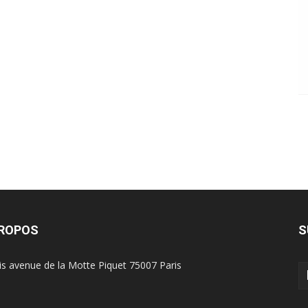
PROPOS
S
is avenue de la Motte Piquet 75007 Paris