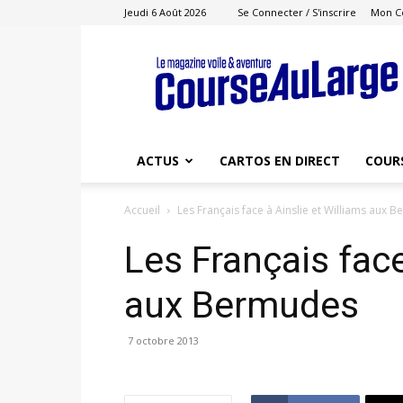
Jeudi 6 Août 2026
Se Connecter / S'inscrire
Mon C
Course
au
Large
ACTUS
CARTOS EN DIRECT
COUR
Accueil
Les Français face à Ainslie et Williams aux 
Les Français face
aux Bermudes
7 octobre 2013