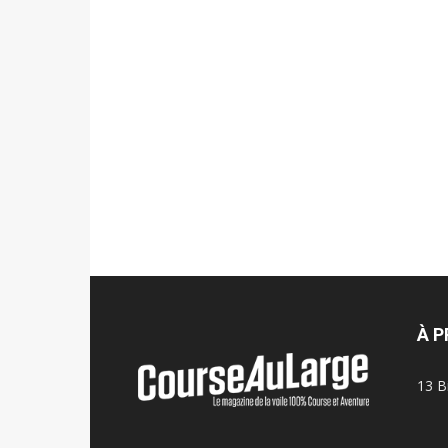
À 
13 B