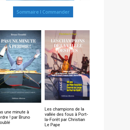
Sommaire I Commander
Les champions de la
as une minute à
vallée des fous à Port-
rdre ! par Bruno
la-Forêt par Christian
oublé
Le Pape