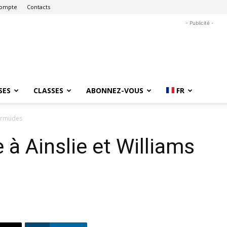
ompte
Contacts
- Publicité -
SES
CLASSES
ABONNEZ-VOUS
FR
Bermudes
 à Ainslie et Williams