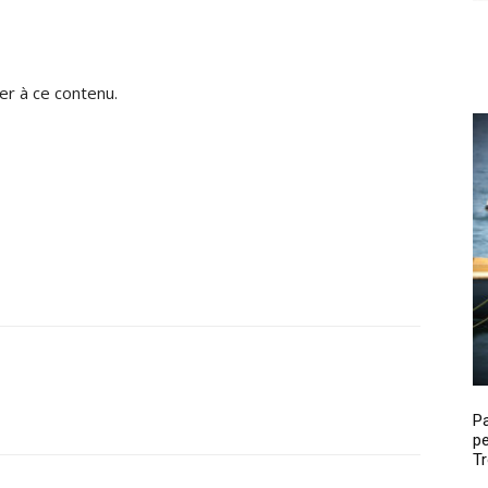
r à ce contenu.
P
pe
Tr