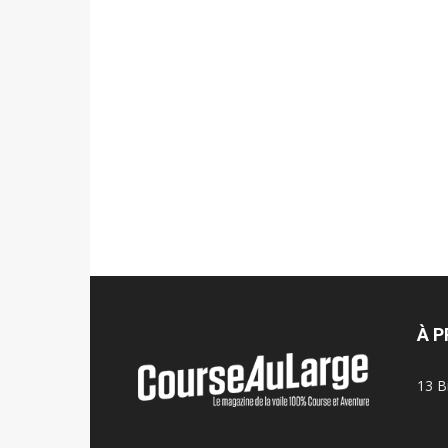
À 
13 B