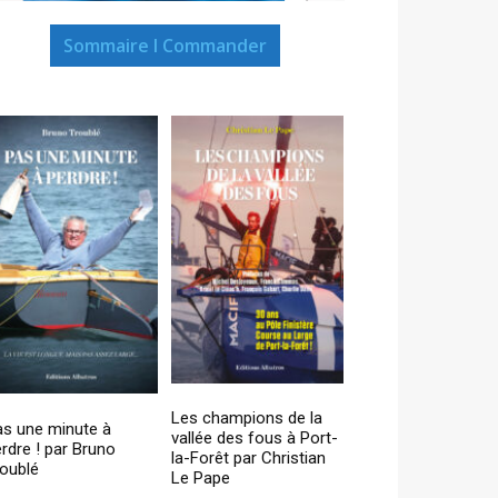
Sommaire I Commander
Les champions de la
as une minute à
vallée des fous à Port-
rdre ! par Bruno
la-Forêt par Christian
oublé
Le Pape