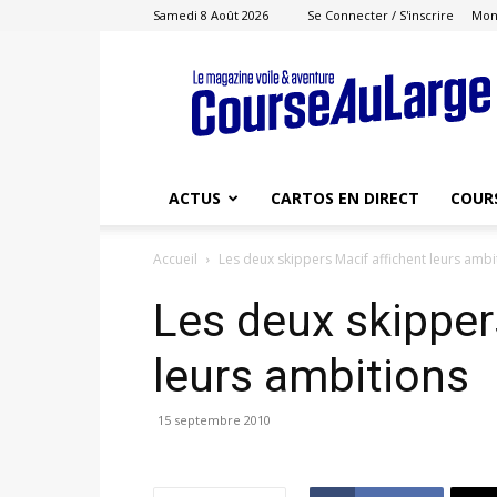
Samedi 8 Août 2026
Se Connecter / S'inscrire
Mon
Course
au
Large
ACTUS
CARTOS EN DIRECT
COUR
Accueil
Les deux skippers Macif affichent leurs ambi
Les deux skipper
leurs ambitions
15 septembre 2010