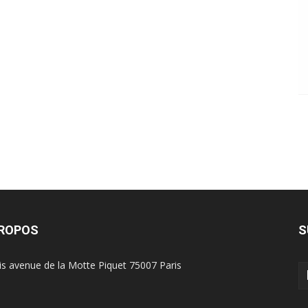
PROPOS
S
is avenue de la Motte Piquet 75007 Paris