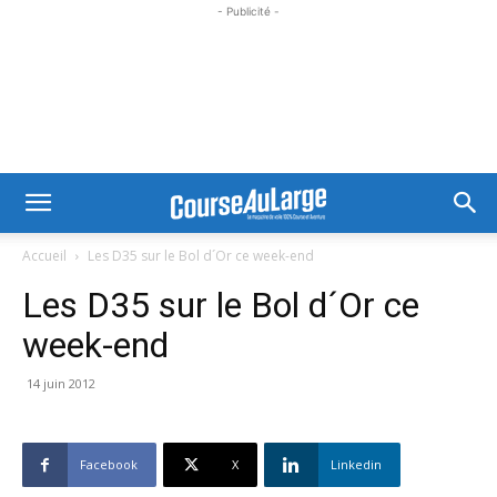
- Publicité -
Accueil
Les D35 sur le Bol d´Or ce week-end
Les D35 sur le Bol d´Or ce
week-end
14 juin 2012
Facebook
X
Linkedin