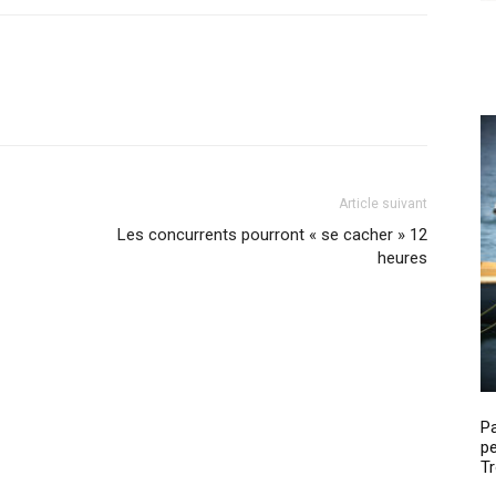
Article suivant
Les concurrents pourront « se cacher » 12
heures
P
pe
Tr