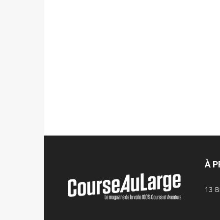
À 
13 B