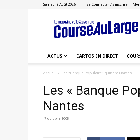
Samedi 8 Août 2026
Se Connecter / S'inscrire
Mon
Course
au
Large
ACTUS
CARTOS EN DIRECT
COUR
Accueil
Les "Banque Populaire" quittent Nantes
Les « Banque Pop
Nantes
7 octobre 2008