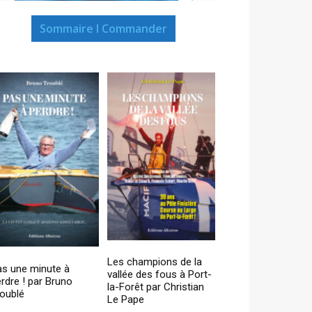
Sommaire I Commander
Les champions de la
as une minute à
vallée des fous à Port-
rdre ! par Bruno
la-Forêt par Christian
oublé
Le Pape