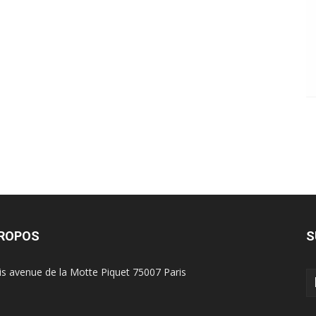
PROPOS
S
is avenue de la Motte Piquet 75007 Paris