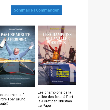
Sommaire I Commander
Les champions de la
as une minute à
vallée des fous à Port-
rdre ! par Bruno
la-Forêt par Christian
oublé
Le Pape