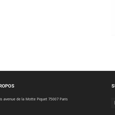
PROPOS
S
is avenue de la Motte Piquet 75007 Paris