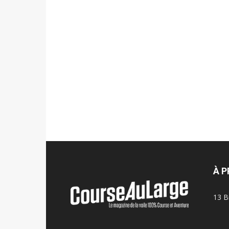
À 
13 B