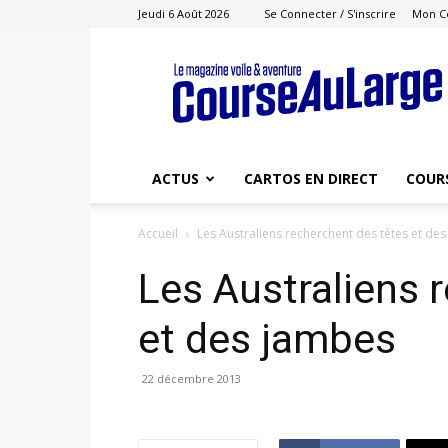
Jeudi 6 Août 2026
Se Connecter / S'inscrire
Mon C
Course
au
Large
ACTUS
CARTOS EN DIRECT
COUR
Accueil
Les Australiens recherchent des têtes et de
Les Australiens 
et des jambes
22 décembre 2013