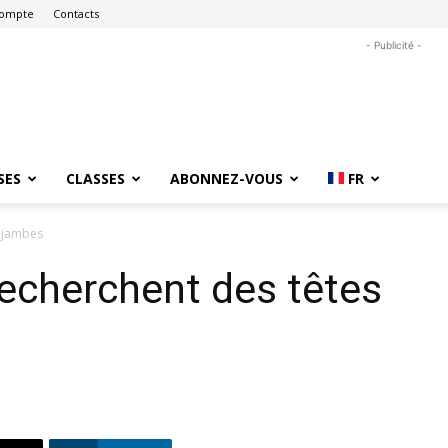
ompte
Contacts
- Publicité -
SES
CLASSES
ABONNEZ-VOUS
FR
s jambes
recherchent des têtes