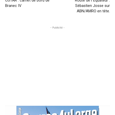
OSTAR : carnet de bord de
Route de l´Equateur :
Branec IV
Sébastien Josse sur
ABN/AMRO en tête.
- Publicité -