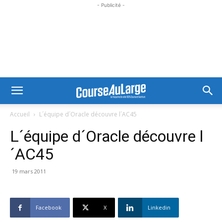
- Publicité -
Accueil
L´équipe d´Oracle découvre l´AC45
L´équipe d´Oracle découvre l
´AC45
19 mars 2011
Facebook
X
Linkedin