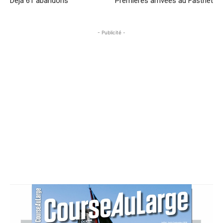
Déjà 61 abandons
Premières arrivées au Fastnet
- Publicité -