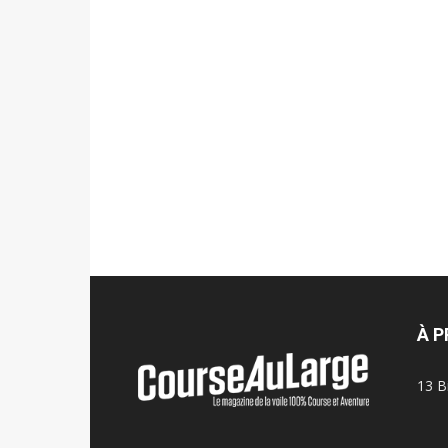
À 
13 B