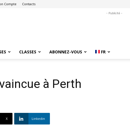
on Compte
Contacts
- Publicité -
SES
CLASSES
ABONNEZ-VOUS
FR
nvaincue à Perth
X
Linkedin