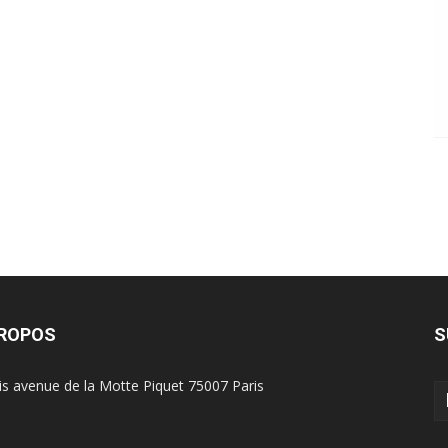
PROPOS
S
is avenue de la Motte Piquet 75007 Paris