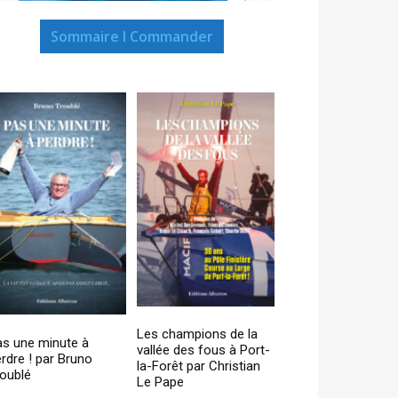
Sommaire I Commander
Les champions de la
as une minute à
vallée des fous à Port-
rdre ! par Bruno
la-Forêt par Christian
oublé
Le Pape