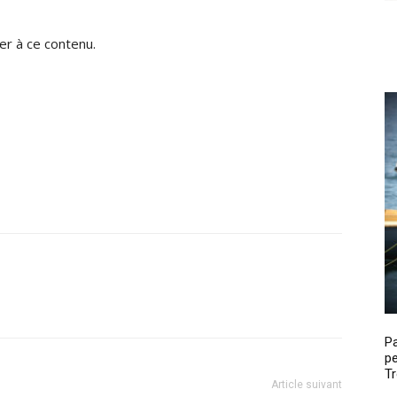
r à ce contenu.
P
pe
Tr
Article suivant