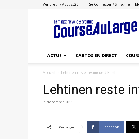
Vendredi 7 Août 2026
Se Connecter / S'inscrire
M
Course
au
Large
ACTUS
CARTOS EN DIRECT
COUR
Accueil
Lehtinen reste invaincue à Perth
Lehtinen reste i
5 décembre 2011
Facebook
Partager