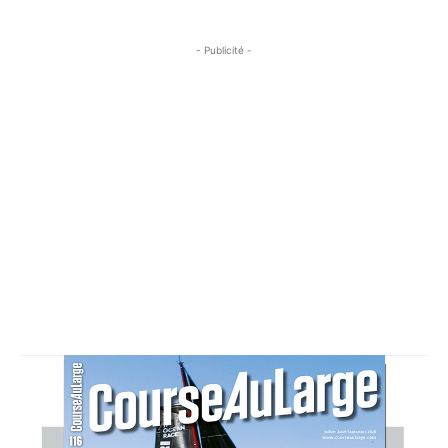
- Publicité -