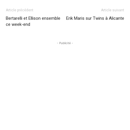
Article précédent
Article suivant
Bertarelli et Ellison ensemble
Erik Maris sur Twins à Alicante
ce week-end
- Publicité -