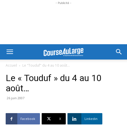
- Publicité -
Accueil
Le "Touduf" du 4 au 10 août...
Le « Touduf » du 4 au 10
août…
26 juin 2007
Facebook
X
Linkedin