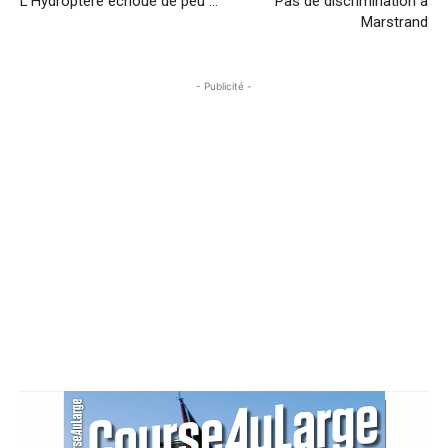
L’Hydroptère échoue de peu …
Pas de discrimination à
Marstrand
- Publicité -