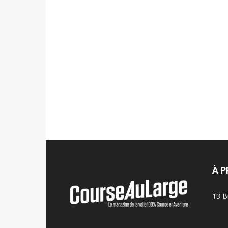
À 
13 B