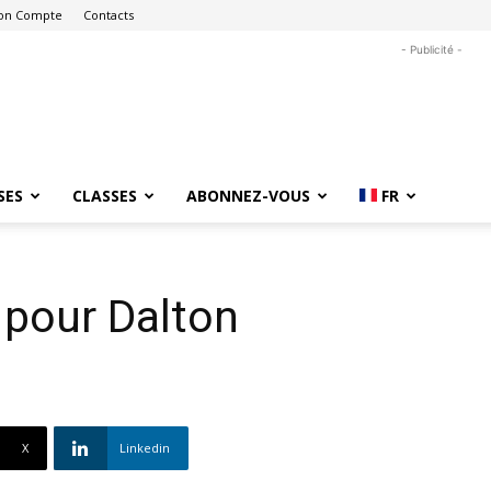
on Compte
Contacts
- Publicité -
SES
CLASSES
ABONNEZ-VOUS
FR
 pour Dalton
X
Linkedin