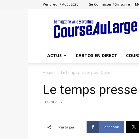
Vendredi 7 Août 2026
Se Connecter / S'inscrire
M
Course
au
Large
ACTUS
CARTOS EN DIRECT
COUR
Accueil
Le temps presse pour Dalton
Le temps presse
3 avril 2007
Facebook
Partager