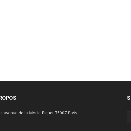
PROPOS
S
is avenue de la Motte Piquet 75007 Paris