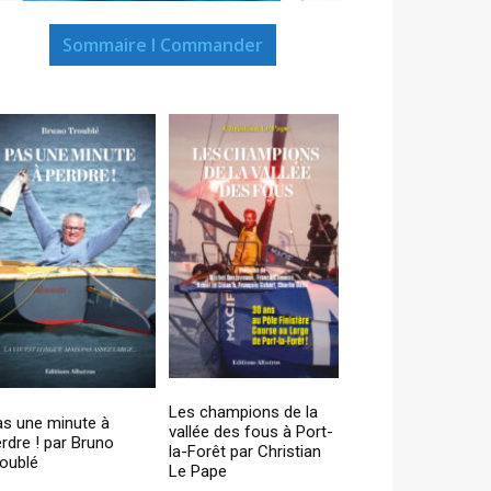
Sommaire I Commander
Les champions de la
as une minute à
vallée des fous à Port-
rdre ! par Bruno
la-Forêt par Christian
oublé
Le Pape