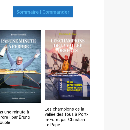
Sommaire I Commander
Les champions de la
as une minute à
vallée des fous à Port-
rdre ! par Bruno
la-Forêt par Christian
oublé
Le Pape