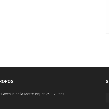
PROPOS
S
is avenue de la Motte Piquet 75007 Paris