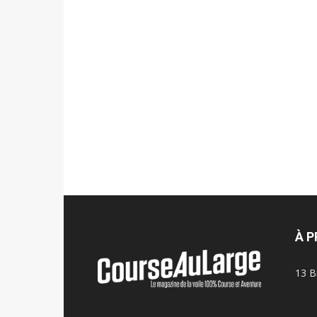
À 
13 B