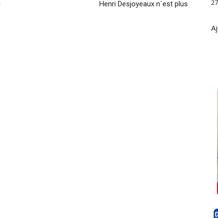
27
u
Henri Desjoyeaux n´est plus
Aj