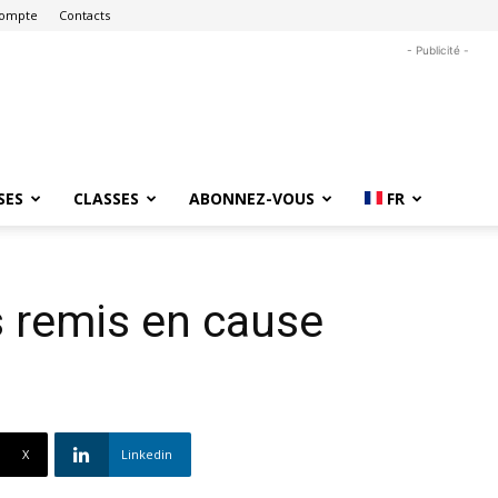
ompte
Contacts
- Publicité -
SES
CLASSES
ABONNEZ-VOUS
FR
s remis en cause
X
Linkedin