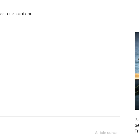
r à ce contenu.
P
pe
Tr
Article suivant