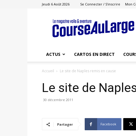
Jeudi 6 Août 2026
Se Connecter / S'inscrire
Mon C
Course
au
Large
ACTUS
CARTOS EN DIRECT
COUR
Accueil
Le site de Naples remis en cause
Le site de Naple
30 décembre 2011
Facebook
Partager