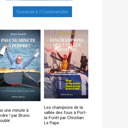
Sommaire I Commander
Les champions de la
as une minute à
vallée des fous à Port-
rdre ! par Bruno
la-Forêt par Christian
oublé
Le Pape