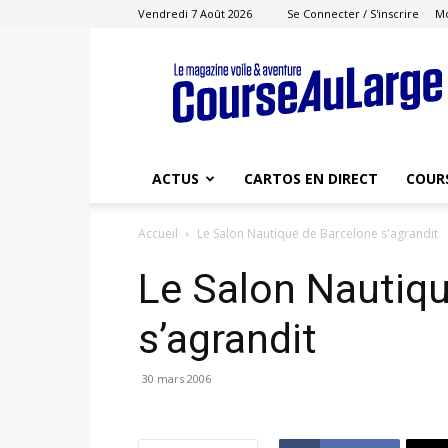
Vendredi 7 Août 2026
Se Connecter / S'inscrire
M
Course
au
Large
ACTUS
CARTOS EN DIRECT
COUR
Accueil
Le Salon Nautique de Barcelone s'agrandit
Le Salon Nautiq
s’agrandit
30 mars 2006