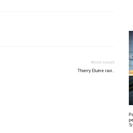
Article suivant
Thierry Eluère ravi…
P
pe
Tr