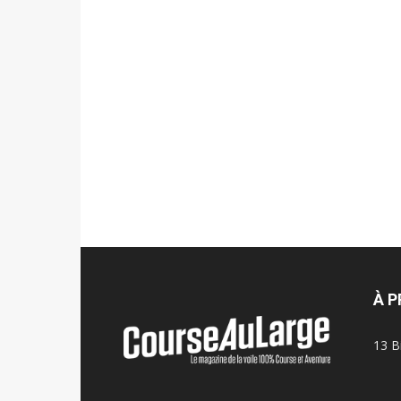
À 
13 B