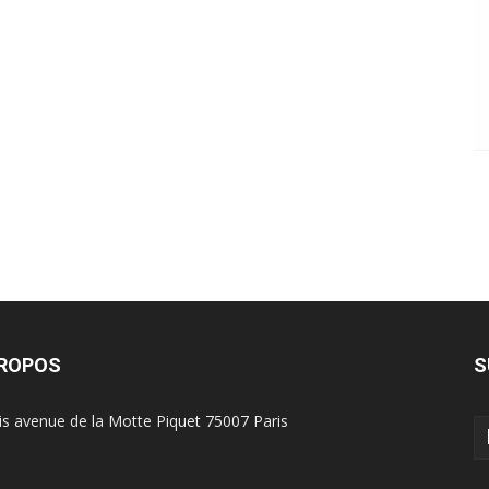
PROPOS
S
is avenue de la Motte Piquet 75007 Paris