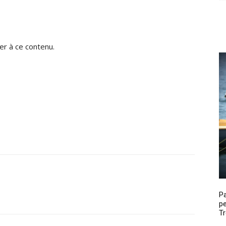
r à ce contenu.
P
pe
Tr