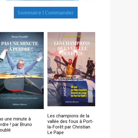
Sommaire I Commander
Les champions de la
as une minute à
vallée des fous à Port-
rdre ! par Bruno
la-Forêt par Christian
oublé
Le Pape