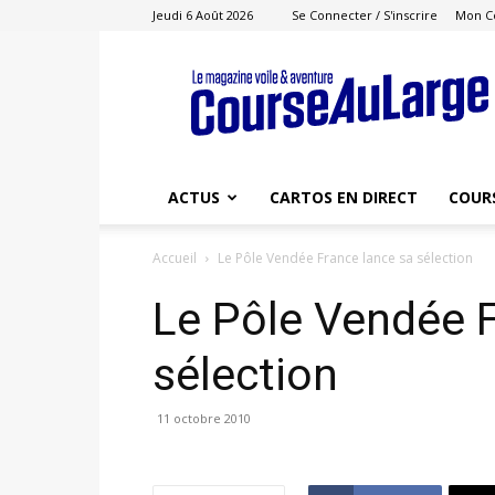
Jeudi 6 Août 2026
Se Connecter / S'inscrire
Mon C
Course
au
Large
ACTUS
CARTOS EN DIRECT
COUR
Accueil
Le Pôle Vendée France lance sa sélection
Le Pôle Vendée F
sélection
11 octobre 2010