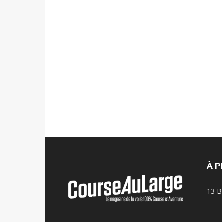
À 
13 B