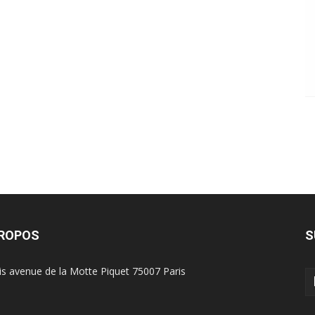
PROPOS
S
is avenue de la Motte Piquet 75007 Paris