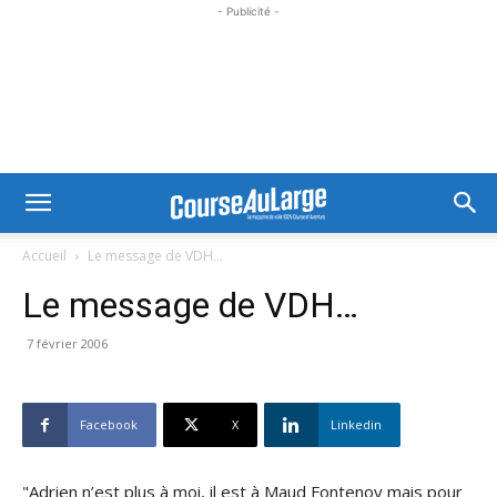
- Publicité -
Accueil
Le message de VDH...
Le message de VDH…
7 février 2006
Facebook
X
Linkedin
"Adrien n’est plus à moi, il est à Maud Fontenoy mais pour