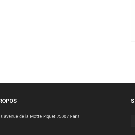
PROPOS
S
is avenue de la Motte Piquet 75007 Paris