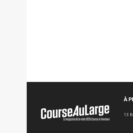
À 
13 B