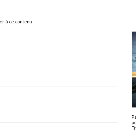
r à ce contenu.
P
pe
Tr