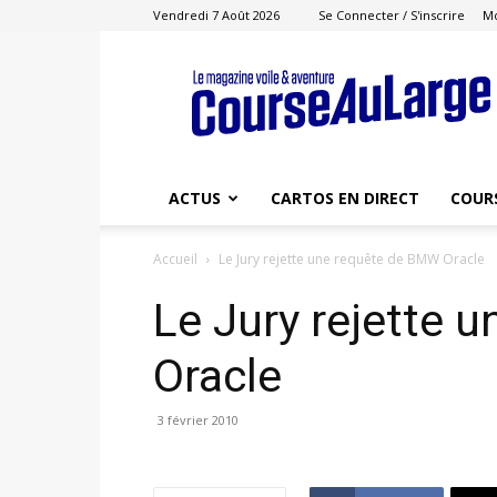
Vendredi 7 Août 2026
Se Connecter / S'inscrire
M
Course
au
Large
ACTUS
CARTOS EN DIRECT
COUR
Accueil
Le Jury rejette une requête de BMW Oracle
Le Jury rejette 
Oracle
3 février 2010