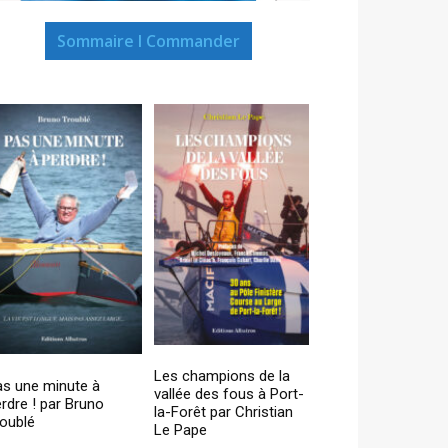
Sommaire I Commander
Les champions de la
as une minute à
vallée des fous à Port-
rdre ! par Bruno
la-Forêt par Christian
oublé
Le Pape