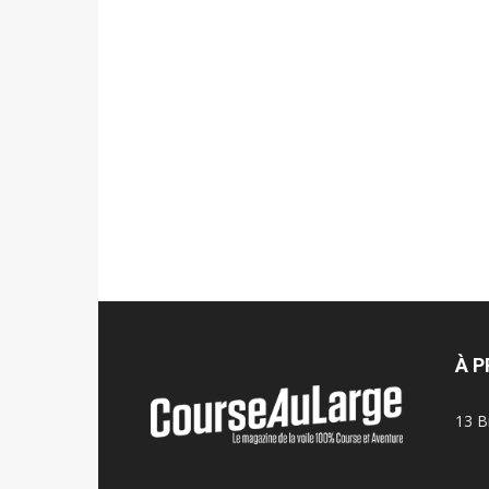
À 
13 B