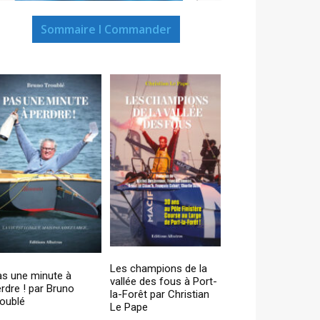
Sommaire I Commander
Les champions de la
as une minute à
vallée des fous à Port-
rdre ! par Bruno
la-Forêt par Christian
oublé
Le Pape