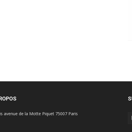
PROPOS
S
is avenue de la Motte Piquet 75007 Paris