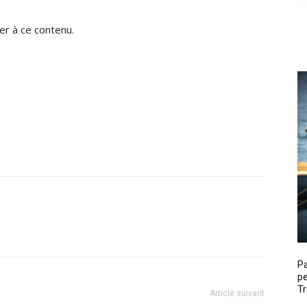
r à ce contenu.
P
pe
Tr
Article suivant