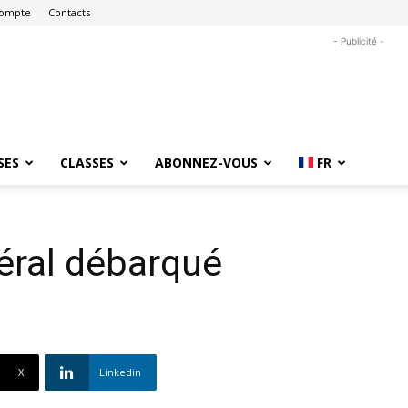
ompte
Contacts
- Publicité -
SES
CLASSES
ABONNEZ-VOUS
FR
éral débarqué
X
Linkedin