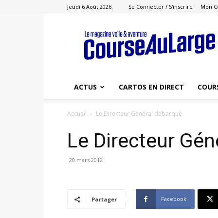
Jeudi 6 Août 2026
Se Connecter / S'inscrire
Mon C
Course
au
Large
ACTUS
CARTOS EN DIRECT
COUR
Accueil
Le Directeur Général débarqué
Le Directeur Gén
20 mars 2012
Facebook
Partager