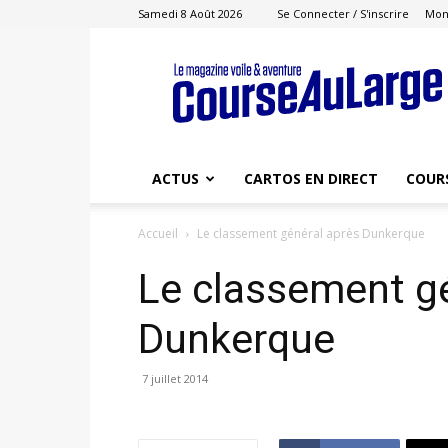
Samedi 8 Août 2026
Se Connecter / S'inscrire
Mon
Course
au
Large
ACTUS
CARTOS EN DIRECT
COUR
Accueil
Le classement général après Dunkerque
Le classement g
Dunkerque
7 juillet 2014