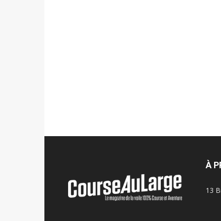
À 
13 B