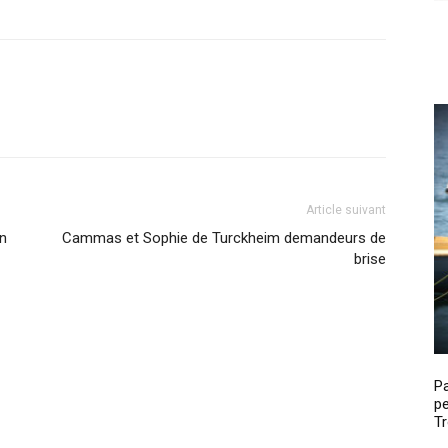
Article suivant
en
Cammas et Sophie de Turckheim demandeurs de
brise
P
pe
Tr