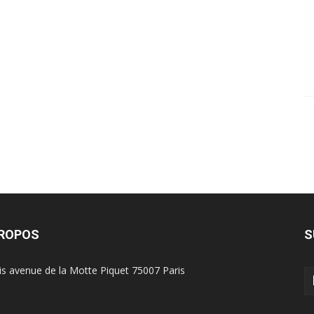
PROPOS
S
is avenue de la Motte Piquet 75007 Paris