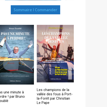
Sommaire I Commander
Les champions de la
as une minute à
vallée des fous à Port-
rdre ! par Bruno
la-Forêt par Christian
oublé
Le Pape