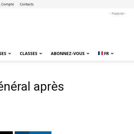
 Compte
Contacts
- Publicité -
SES
CLASSES
ABONNEZ-VOUS
FR
énéral après