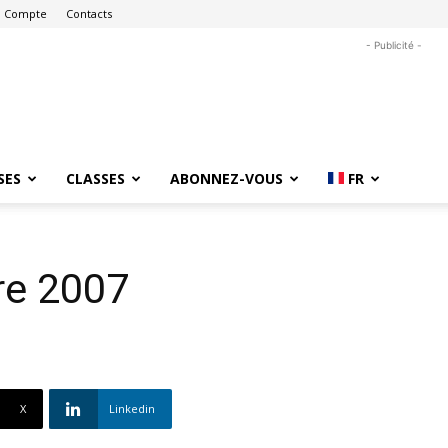
 Compte
Contacts
- Publicité -
SES
CLASSES
ABONNEZ-VOUS
FR
re 2007
X
Linkedin