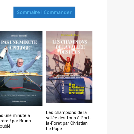
Sommaire I Commander
Les champions de la
as une minute à
vallée des fous à Port-
rdre ! par Bruno
la-Forêt par Christian
oublé
Le Pape