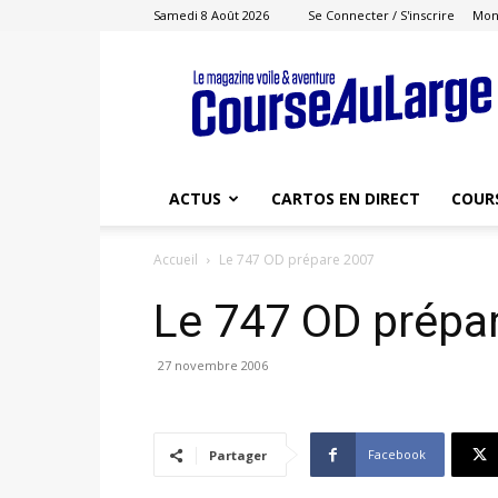
Samedi 8 Août 2026
Se Connecter / S'inscrire
Mon
Course
au
Large
ACTUS
CARTOS EN DIRECT
COUR
Accueil
Le 747 OD prépare 2007
Le 747 OD prépa
27 novembre 2006
Facebook
Partager