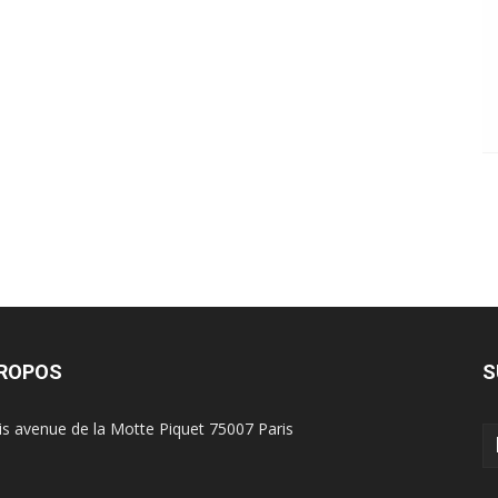
PROPOS
S
is avenue de la Motte Piquet 75007 Paris