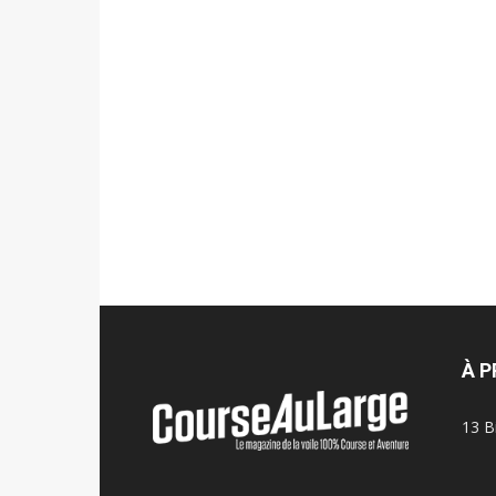
À 
13 B