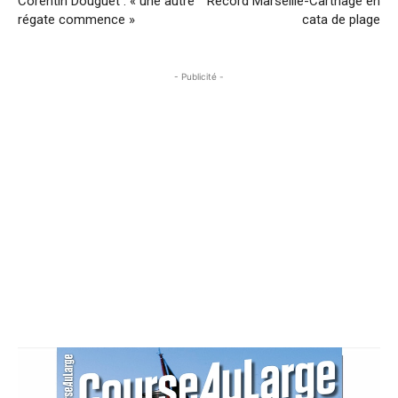
Corentin Douguet : « une autre
Record Marseille-Carthage en
régate commence »
cata de plage
- Publicité -