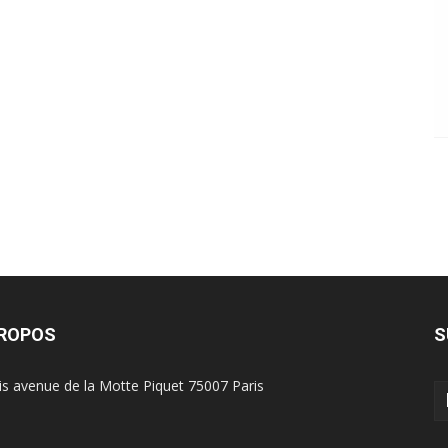
PROPOS
S
is avenue de la Motte Piquet 75007 Paris