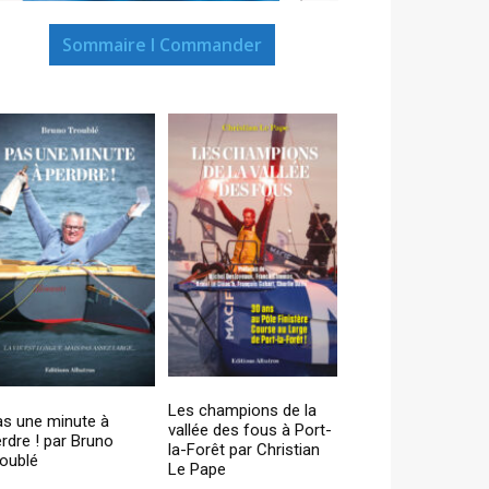
Sommaire I Commander
Les champions de la
as une minute à
vallée des fous à Port-
rdre ! par Bruno
la-Forêt par Christian
oublé
Le Pape