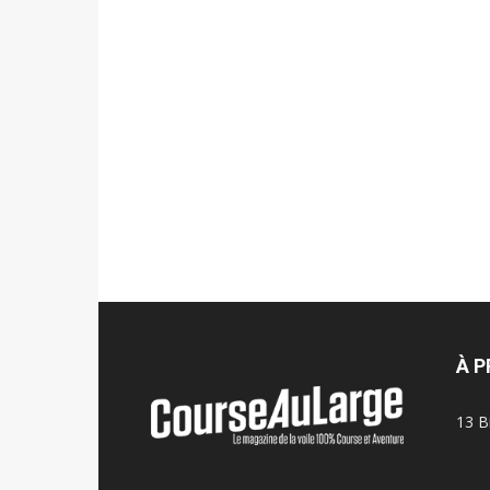
À 
13 B