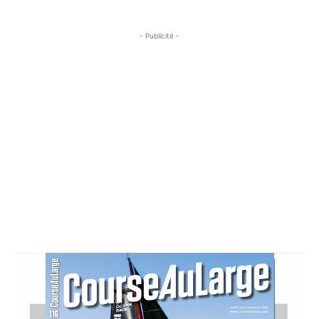
- Publicité -