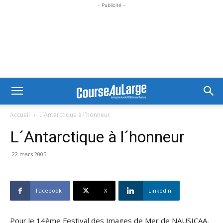
- Publicité -
Accueil
L´Antarctique à l´honneur
L´Antarctique à l´honneur
22 mars 2005
Facebook
X
Linkedin
Pour le 14ème Festival des Images de Mer de NAUSICAA,