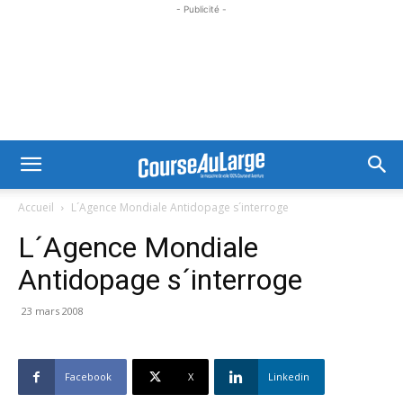
- Publicité -
Accueil
L´Agence Mondiale Antidopage s´interroge
L´Agence Mondiale
Antidopage s´interroge
23 mars 2008
Facebook
X
Linkedin