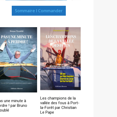
Sommaire I Commander
Les champions de la
as une minute à
vallée des fous à Port-
rdre ! par Bruno
la-Forêt par Christian
oublé
Le Pape