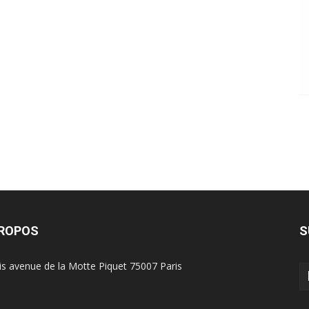
PROPOS
S
is avenue de la Motte Piquet 75007 Paris