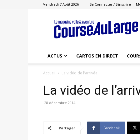
Vendredi 7 Août 2026
Se Connecter / S'inscrire
M
Course
au
Large
ACTUS
CARTOS EN DIRECT
COUR
Accueil
La vidéo de l'arrivée
La vidéo de l’arri
28 décembre 2014
Facebook
Partager