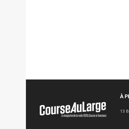
À 
13 B