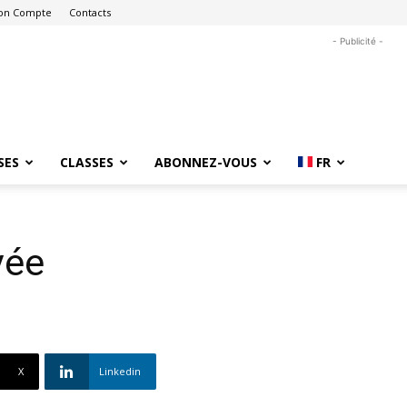
on Compte
Contacts
- Publicité -
SES
CLASSES
ABONNEZ-VOUS
FR
vée
X
Linkedin