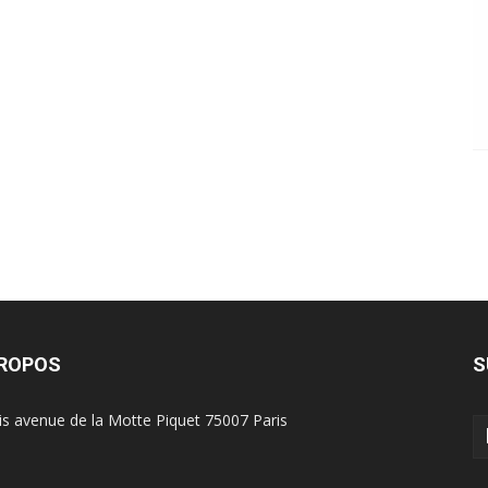
PROPOS
S
is avenue de la Motte Piquet 75007 Paris