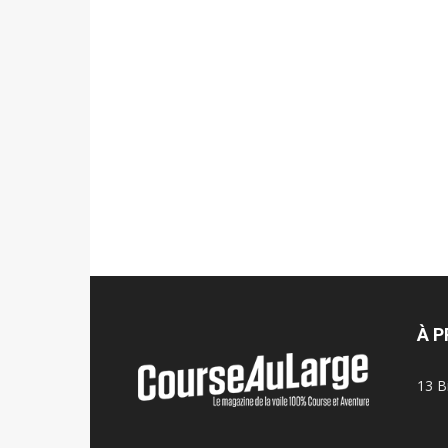
À 
13 B