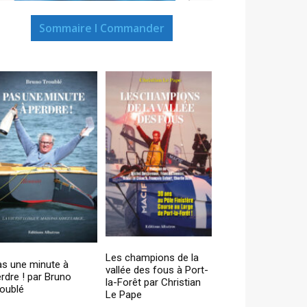
Sommaire I Commander
Les champions de la
as une minute à
vallée des fous à Port-
rdre ! par Bruno
la-Forêt par Christian
oublé
Le Pape