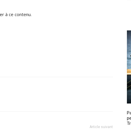
r à ce contenu.
P
pe
Tr
Article suivant