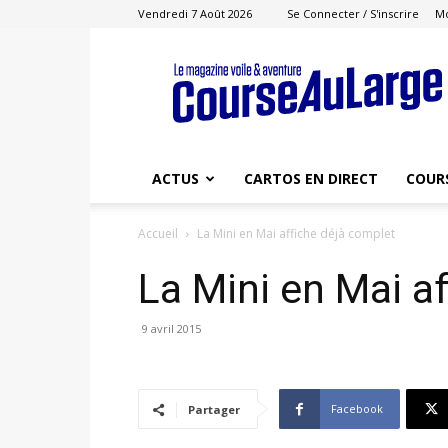
Vendredi 7 Août 2026
Se Connecter / S'inscrire
M
Course
au
Large
ACTUS
CARTOS EN DIRECT
COUR
Accueil
La Mini en Mai affiche déjà complet
La Mini en Mai a
9 avril 2015
Facebook
Partager