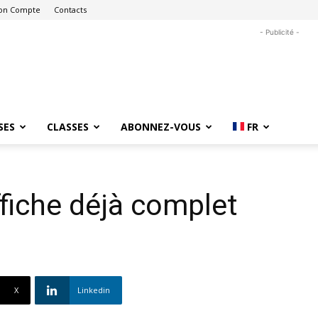
on Compte
Contacts
- Publicité -
SES
CLASSES
ABONNEZ-VOUS
FR
ffiche déjà complet
X
Linkedin