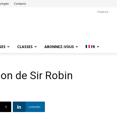
ompte
Contacts
- Publicité -
SES
CLASSES
ABONNEZ-VOUS
FR
on de Sir Robin
X
Linkedin