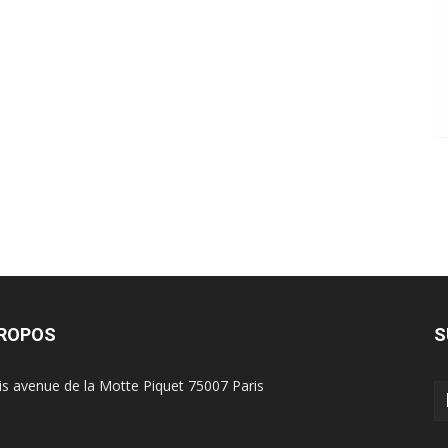
PROPOS
S
is avenue de la Motte Piquet 75007 Paris