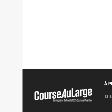
À 
13 B