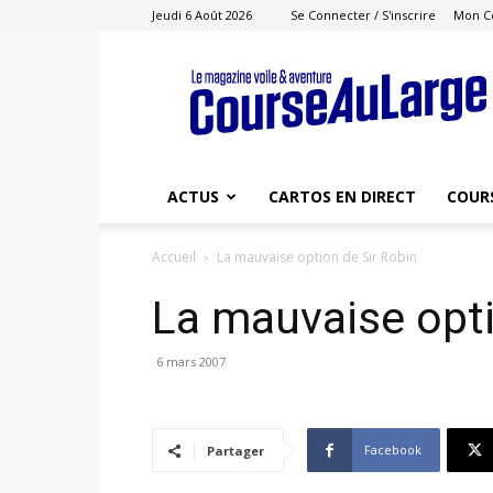
Jeudi 6 Août 2026
Se Connecter / S'inscrire
Mon C
Course
au
Large
ACTUS
CARTOS EN DIRECT
COUR
Accueil
La mauvaise option de Sir Robin
La mauvaise opti
6 mars 2007
Facebook
Partager