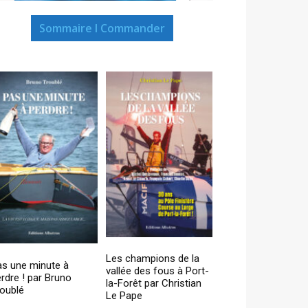
Sommaire I Commander
Les champions de la
as une minute à
vallée des fous à Port-
rdre ! par Bruno
la-Forêt par Christian
oublé
Le Pape