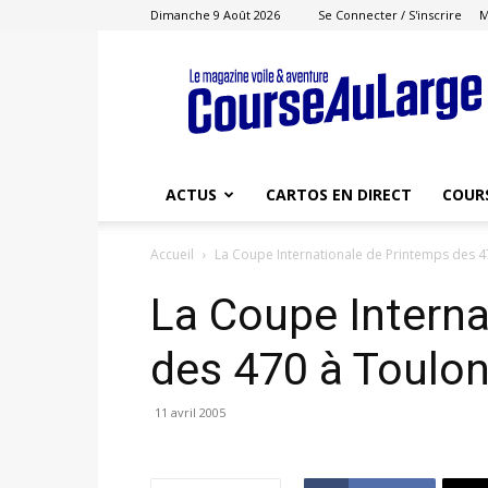
Dimanche 9 Août 2026
Se Connecter / S'inscrire
M
Course
au
Large
ACTUS
CARTOS EN DIRECT
COUR
Accueil
La Coupe Internationale de Printemps des 47
La Coupe Interna
des 470 à Toulo
11 avril 2005