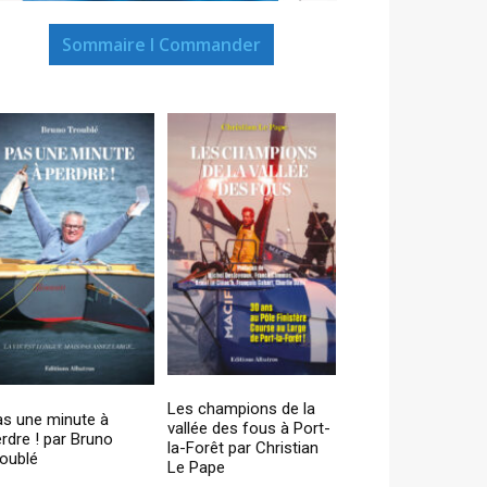
Sommaire I Commander
Les champions de la
as une minute à
vallée des fous à Port-
rdre ! par Bruno
la-Forêt par Christian
oublé
Le Pape