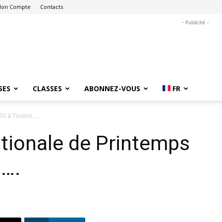
on Compte
Contacts
- Publicité -
SES
CLASSES
ABONNEZ-VOUS
FR
0 à Toulon....
tionale de Printemps
n….