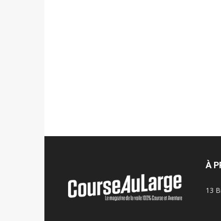
À 
13 B