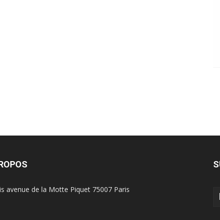
PROPOS
S
is avenue de la Motte Piquet 75007 Paris