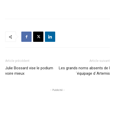
Article précédent
Article suivant
Julie Bossard vise le podium
Les grands noms absents de l
voire mieux
´équipage d´Artemis
- Publicité -