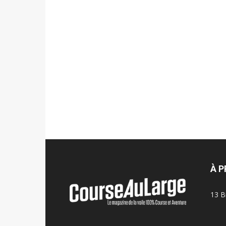
À 
13 B