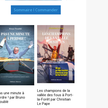
Sommaire I Commander
Les champions de la
as une minute à
vallée des fous à Port-
rdre ! par Bruno
la-Forêt par Christian
oublé
Le Pape