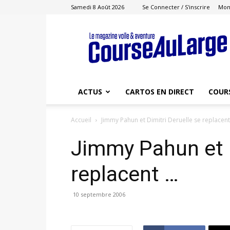
Samedi 8 Août 2026
Se Connecter / S'inscrire
Mon
Course
au
Large
ACTUS
CARTOS EN DIRECT
COUR
Accueil
Jimmy Pahun et Dimitri Deruelle se replacent 
Jimmy Pahun et D
replacent …
10 septembre 2006