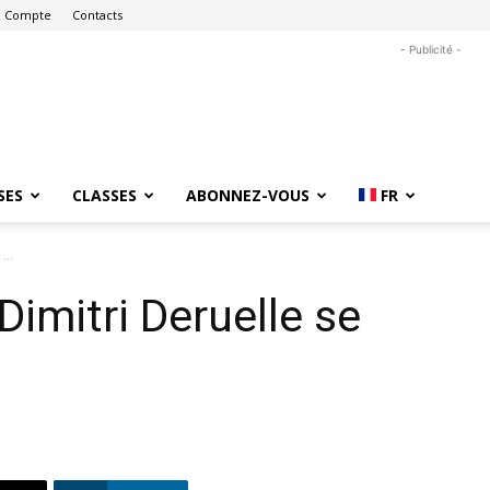
 Compte
Contacts
- Publicité -
SES
CLASSES
ABONNEZ-VOUS
FR
...
imitri Deruelle se