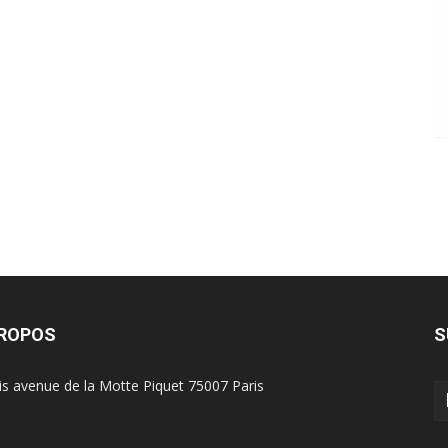
PROPOS
S
is avenue de la Motte Piquet 75007 Paris