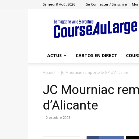
Samedi 8 Août 2026
Se Connecter / S'inscrire
Mon
Course
au
Large
ACTUS
CARTOS EN DIRECT
COUR
Accueil
JC Mourniac remporte le GP d'Alicante
JC Mourniac rem
d’Alicante
10 octobre 2008