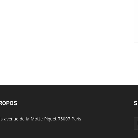
PROPOS
S
is avenue de la Motte Piquet 75007 Paris