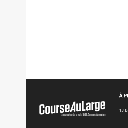
À 
13 B