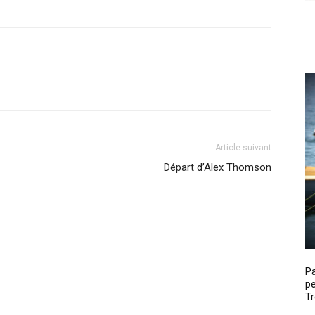
Article suivant
Départ d’Alex Thomson
P
pe
Tr