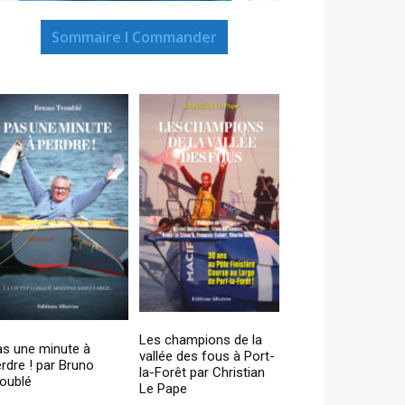
Sommaire I Commander
Les champions de la
as une minute à
vallée des fous à Port-
rdre ! par Bruno
la-Forêt par Christian
oublé
Le Pape