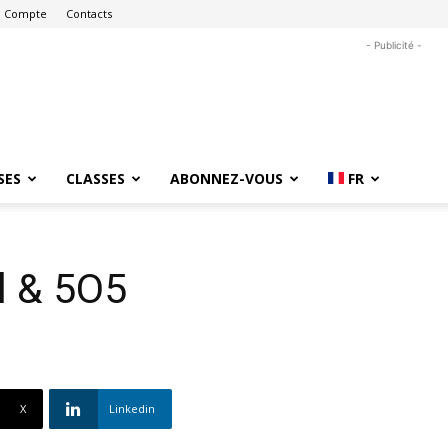
 Compte
Contacts
- Publicité -
SES
CLASSES
ABONNEZ-VOUS
FR
ll & 5O5
X
Linkedin