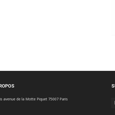
PROPOS
S
is avenue de la Motte Piquet 75007 Paris