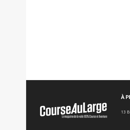
À 
13 B