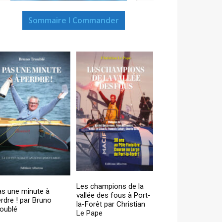
Sommaire I Commander
Les champions de la
as une minute à
vallée des fous à Port-
rdre ! par Bruno
la-Forêt par Christian
oublé
Le Pape