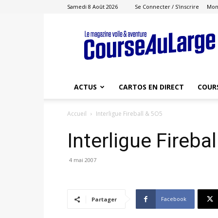
Samedi 8 Août 2026
Se Connecter / S'inscrire
Mon
Course
au
Large
ACTUS
CARTOS EN DIRECT
COUR
Accueil
Interligue Fireball & 5O5
Interligue Fireba
4 mai 2007
Facebook
Partager