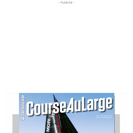
- Publicité -