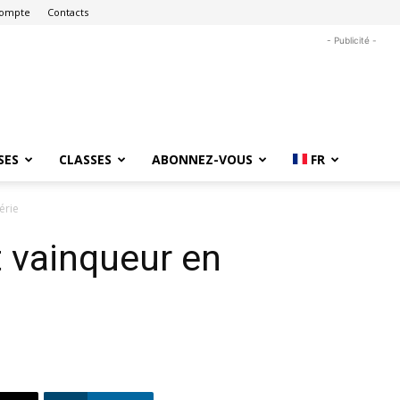
ompte
Contacts
- Publicité -
SES
CLASSES
ABONNEZ-VOUS
FR
érie
 vainqueur en