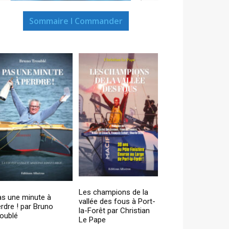
Sommaire I Commander
Les champions de la
as une minute à
vallée des fous à Port-
rdre ! par Bruno
la-Forêt par Christian
oublé
Le Pape