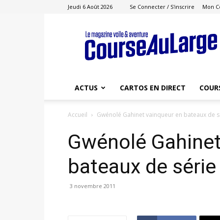
Jeudi 6 Août 2026
Se Connecter / S'inscrire
Mon C
Course
au
Large
ACTUS
CARTOS EN DIRECT
COUR
Accueil
Gwénolé Gahinet vainqueur en bateaux de s
Gwénolé Gahinet
bateaux de série
3 novembre 2011