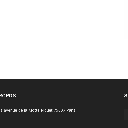
PROPOS
S
is avenue de la Motte Piquet 75007 Paris