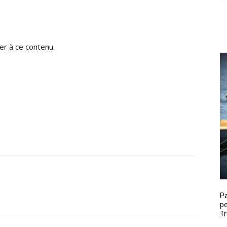
r à ce contenu.
P
pe
Tr