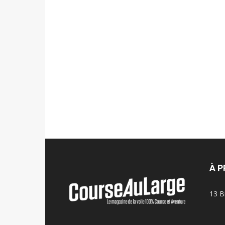
À 
13 B