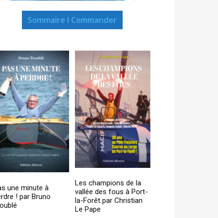
Sommaire I Commander
Les champions de la
as une minute à
vallée des fous à Port-
rdre ! par Bruno
la-Forêt par Christian
oublé
Le Pape