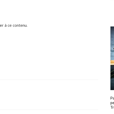
r à ce contenu.
P
pe
Tr