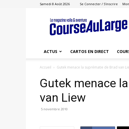
Samedi 8 Août 2026
Se Connecter / S'inscrire
Mon
Course
au
Large
ACTUS
CARTOS EN DIRECT
COUR
Accueil
Gutek menace la suprématie de Brad van Li
Gutek menace la
van Liew
5 novembre 2010