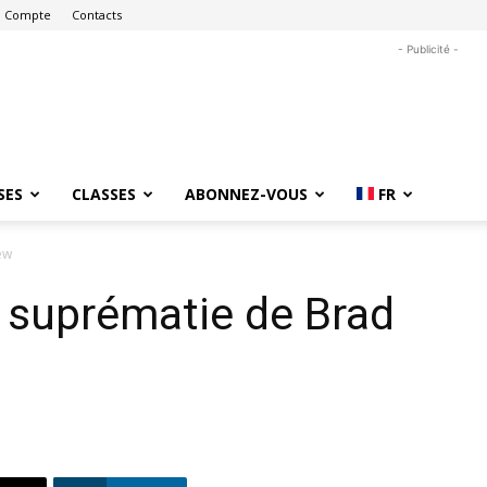
 Compte
Contacts
- Publicité -
SES
CLASSES
ABONNEZ-VOUS
FR
ew
 suprématie de Brad