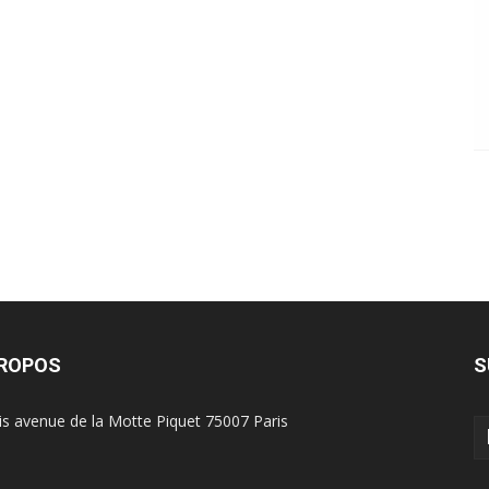
PROPOS
S
is avenue de la Motte Piquet 75007 Paris