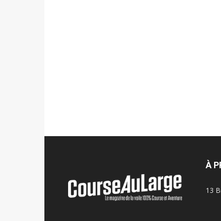
À 
13 B