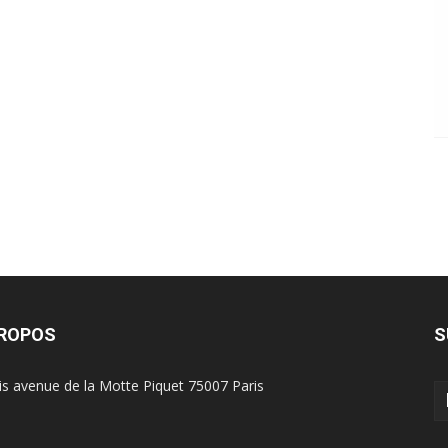
PROPOS
S
is avenue de la Motte Piquet 75007 Paris