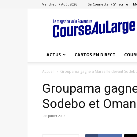
Vendredi 7 Août 2026
Se Connecter / S'inscrire
M
Course
au
Large
ACTUS
CARTOS EN DIRECT
COUR
Accueil
Groupama gagne à Marseille devant Sodeb
Groupama gagne 
Sodebo et Oman
26 juillet 2013