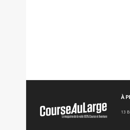
À 
13 B