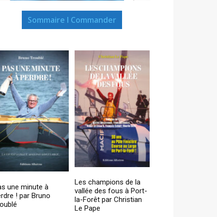
Sommaire I Commander
Les champions de la
as une minute à
vallée des fous à Port-
rdre ! par Bruno
la-Forêt par Christian
oublé
Le Pape