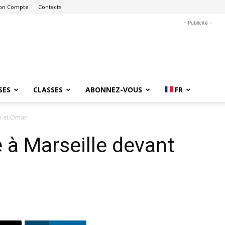
on Compte
Contacts
- Publicité -
SES
CLASSES
ABONNEZ-VOUS
FR
o et Oman
à Marseille devant