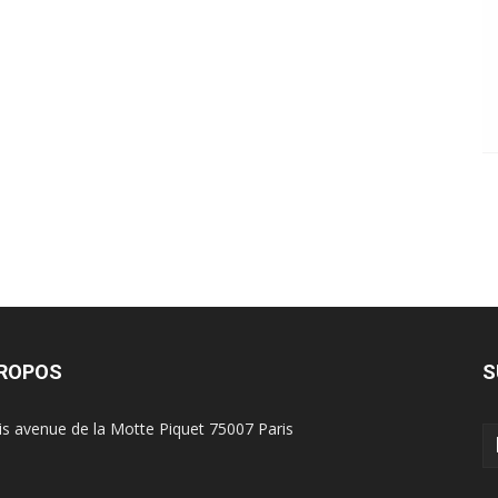
PROPOS
S
is avenue de la Motte Piquet 75007 Paris