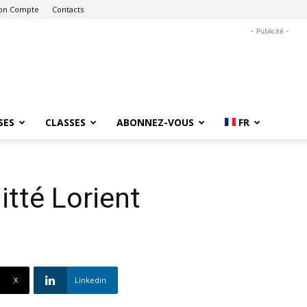
on Compte
Contacts
- Publicité -
SES
CLASSES
ABONNEZ-VOUS
FR
tté Lorient
X
Linkedin