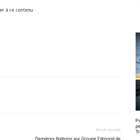
r à ce contenu.
P
pe
Article suivant
Tr
Dernières finitions sur Groupe Edmond de