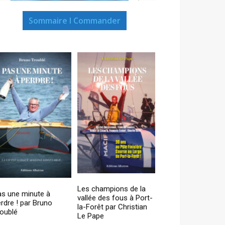
Sommaire I Commander
Les champions de la
as une minute à
vallée des fous à Port-
rdre ! par Bruno
la-Forêt par Christian
oublé
Le Pape