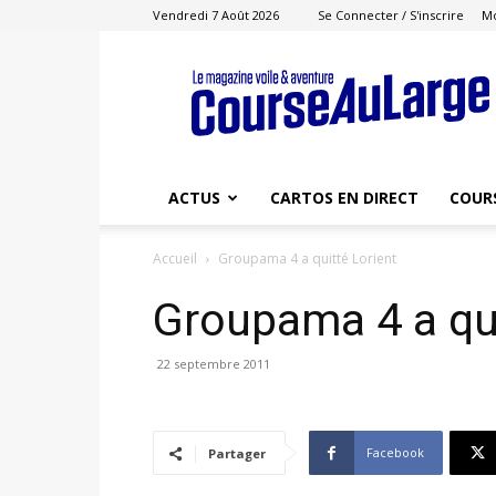
Vendredi 7 Août 2026
Se Connecter / S'inscrire
M
Course
au
Large
ACTUS
CARTOS EN DIRECT
COUR
Accueil
Groupama 4 a quitté Lorient
Groupama 4 a qui
22 septembre 2011
Facebook
Partager