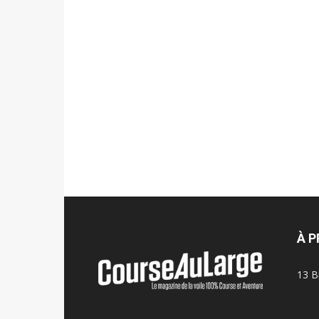
À 
13 B