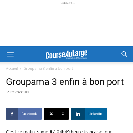
- Publicité -
Accueil
Groupama 3 enfin à bon port
Groupama 3 enfin à bon port
23 février 2008
Facebook
X
Linkedin
C’est ce matin, samedi à 04h49 heure française, que