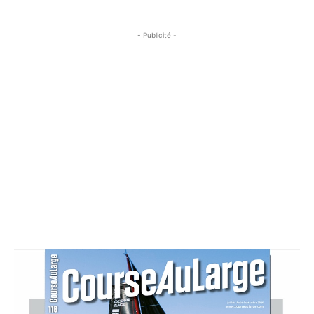
- Publicité -