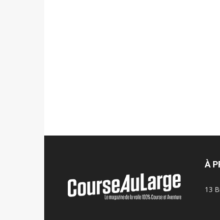
À 
13 B