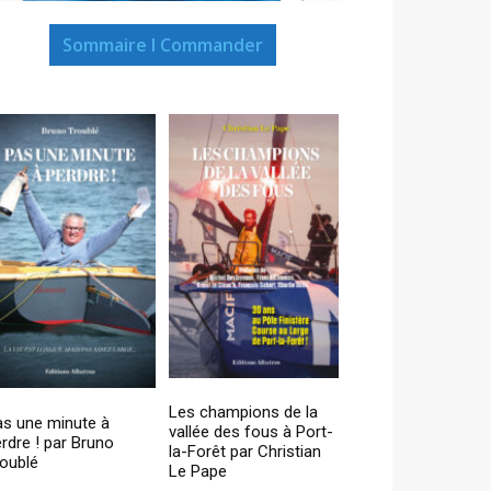
Sommaire I Commander
Les champions de la
as une minute à
vallée des fous à Port-
rdre ! par Bruno
la-Forêt par Christian
oublé
Le Pape