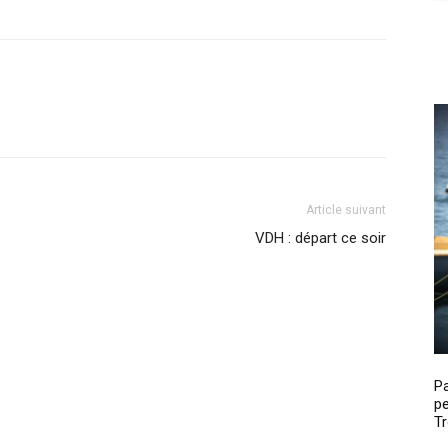
Article suivant
VDH : départ ce soir
P
pe
Tr