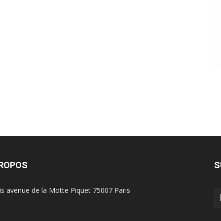
PROPOS
S
is avenue de la Motte Piquet 75007 Paris