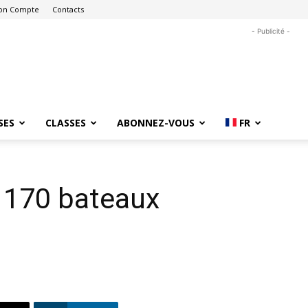
on Compte
Contacts
- Publicité -
SES
CLASSES
ABONNEZ-VOUS
FR
 170 bateaux