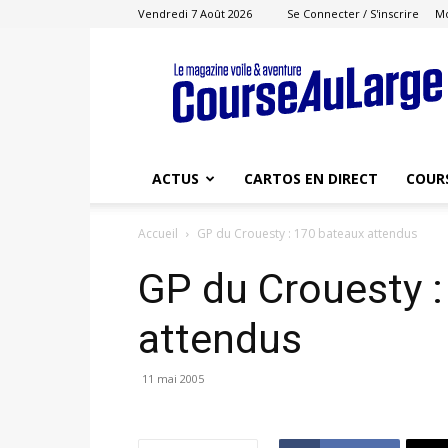
Vendredi 7 Août 2026
Se Connecter / S'inscrire
M
Course
au
Large
ACTUS
CARTOS EN DIRECT
COUR
Accueil
GP du Crouesty : 170 bateaux attendus
GP du Crouesty :
attendus
11 mai 2005