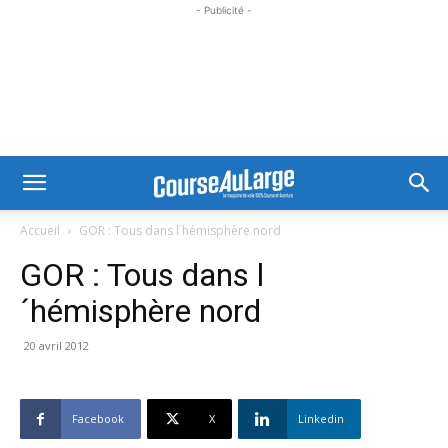
- Publicité -
Accueil
GOR : Tous dans l´hémisphère nord
GOR : Tous dans l
´hémisphère nord
20 avril 2012
Facebook
X
Linkedin