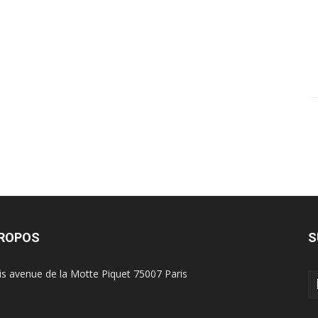
PROPOS
S
is avenue de la Motte Piquet 75007 Paris