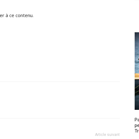
r à ce contenu.
P
pe
Tr
Article suivant