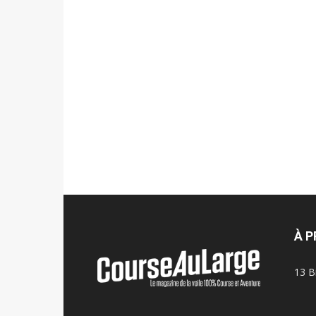
À 
13 B