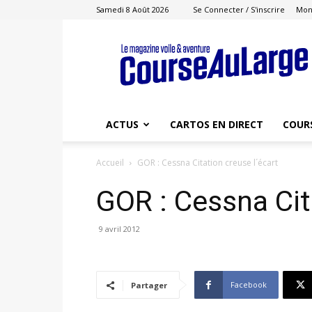
Samedi 8 Août 2026
Se Connecter / S'inscrire
Mon
Course
au
Large
ACTUS
CARTOS EN DIRECT
COUR
Accueil
GOR : Cessna Citation creuse l´écart
GOR : Cessna Cit
9 avril 2012
Facebook
Partager