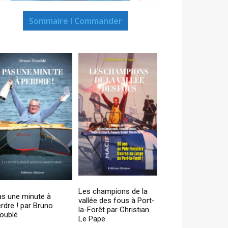
Sommaire I Commander
Les champions de la
as une minute à
vallée des fous à Port-
rdre ! par Bruno
la-Forêt par Christian
oublé
Le Pape