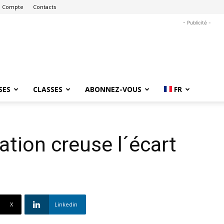
 Compte
Contacts
- Publicité -
SES
CLASSES
ABONNEZ-VOUS
FR
ation creuse l´écart
X
Linkedin